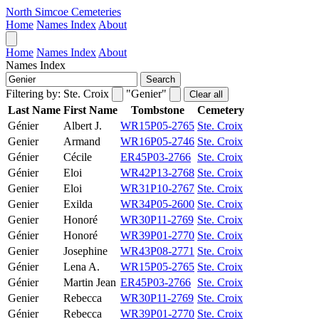
North Simcoe Cemeteries
Home
Names Index
About
Home
Names Index
About
Names Index
Search
Filtering by:
Ste. Croix
"Genier"
Clear all
Last Name
First Name
Tombstone
Cemetery
Génier
Albert J.
WR15P05-2765
Ste. Croix
Genier
Armand
WR16P05-2746
Ste. Croix
Génier
Cécile
ER45P03-2766
Ste. Croix
Génier
Eloi
WR42P13-2768
Ste. Croix
Genier
Eloi
WR31P10-2767
Ste. Croix
Genier
Exilda
WR34P05-2600
Ste. Croix
Genier
Honoré
WR30P11-2769
Ste. Croix
Génier
Honoré
WR39P01-2770
Ste. Croix
Genier
Josephine
WR43P08-2771
Ste. Croix
Génier
Lena A.
WR15P05-2765
Ste. Croix
Génier
Martin Jean
ER45P03-2766
Ste. Croix
Genier
Rebecca
WR30P11-2769
Ste. Croix
Génier
Rebecca
WR39P01-2770
Ste. Croix