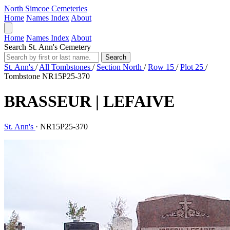
North Simcoe Cemeteries
Home
Names Index
About
Home
Names Index
About
Search St. Ann's Cemetery
Search
St. Ann's
/
All Tombstones
/
Section North
/
Row 15
/
Plot 25
/
Tombstone NR15P25-370
BRASSEUR | LEFAIVE
St. Ann's
·
NR15P25-370