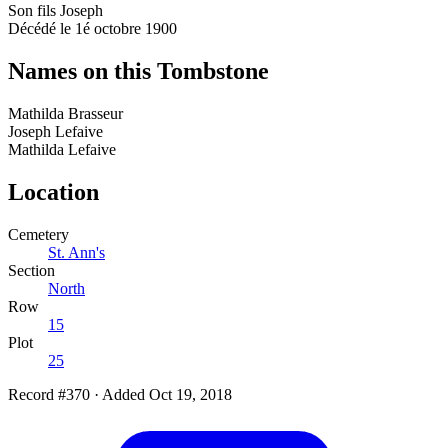
Son fils Joseph
Décédé le 1é octobre 1900
Names on this Tombstone
Mathilda
Brasseur
Joseph
Lefaive
Mathilda
Lefaive
Location
Cemetery
St. Ann's
Section
North
Row
15
Plot
25
Record #370
·
Added Oct 19, 2018